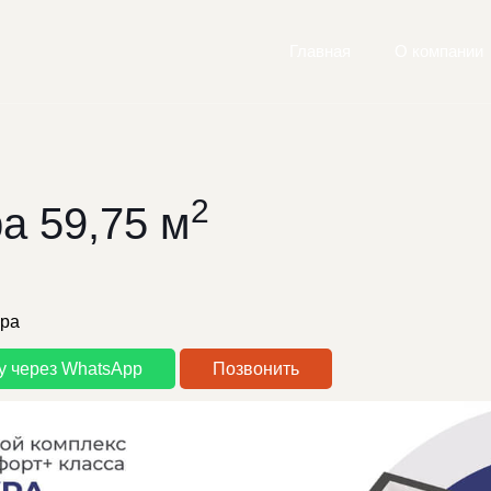
Главная
О компании
2
а 59,75 м
ира
у через WhatsApp
Позвонить