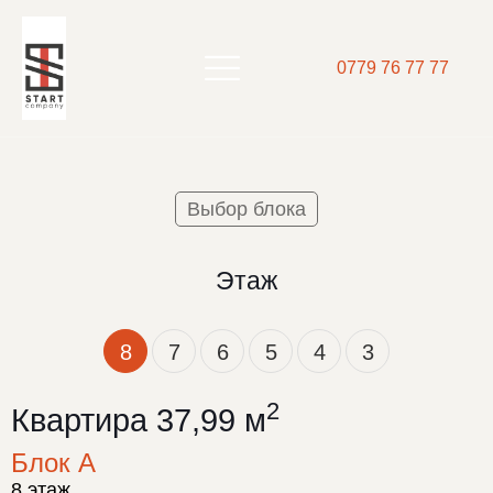
0779 76 77 77
Выбор блока
Этаж
8
7
6
5
4
3
2
Квартира 37,99 м
Блок А
8 этаж