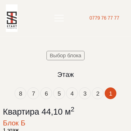
0779 76 77 77
Выбор блока
Этаж
8
7
6
5
4
3
2
1
2
Квартира 44,10 м
Блок Б
1 этаж