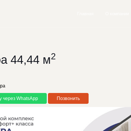
Главная
О компании
2
а 44,44 м
ира
у через WhatsApp
Позвонить