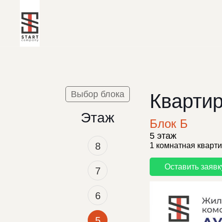
Выбор блока
Квартир
Этаж
Блок Б
5 этаж
8
1 комнатная кварт
Оставить заявк
7
6
5