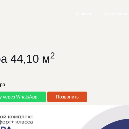
Главная
О компании
2
а 44,10 м
ира
у через WhatsApp
Позвонить